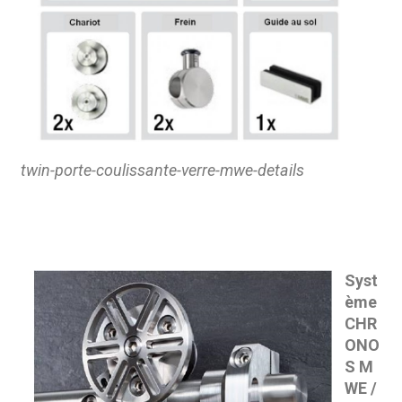
twin-porte-coulissante-verre-mwe-details
Syst
ème
CHR
ONO
S M
WE /