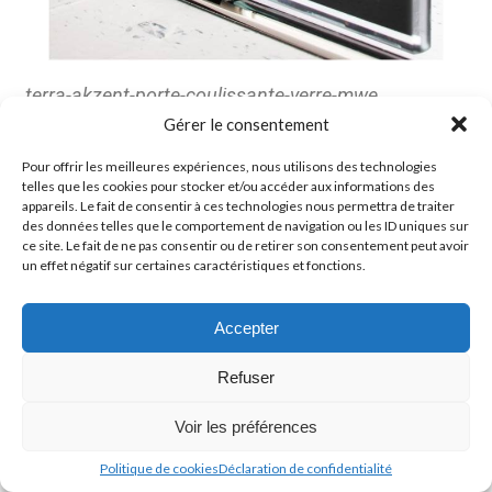
terra-akzent-porte-coulissante-verre-mwe
Gérer le consentement
Pour offrir les meilleures expériences, nous utilisons des technologies
telles que les cookies pour stocker et/ou accéder aux informations des
Système TERRA AKZENT MWE / Porte
appareils. Le fait de consentir à ces technologies nous permettra de traiter
coulissante / Porte en verre
des données telles que le comportement de navigation ou les ID uniques sur
ce site. Le fait de ne pas consentir ou de retirer son consentement peut avoir
un effet négatif sur certaines caractéristiques et fonctions.
Epaisseur du verre : 8 – 12 mm
Poids maxi. de la porte : 80 kg
Finition : inox poli grain 600 (autres finitions sur demande)
Accepter
Montage : mural
Option : montage plafond /sur mur en verreLongueur standard
Refuser
rail de guidage : 1990 mm
adapté à une ouveture de passage maxi d’env. 950 mm
Voir les préférences
Autres longueurs sur devis
Politique de cookies
Déclaration de confidentialité
Prix système complet L = 1990 mm : 1 179,- Eur/ht