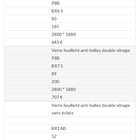
P8B
BR6 S
83
185
2800 * 5880
643 €
Verre feuilleté anti-balles double vitrage
P8B
BR7 S
89
200
2800 * 5880
707 €
Verre feuilleté anti-balles double vitrage
sans éclats
BR1 NS
52