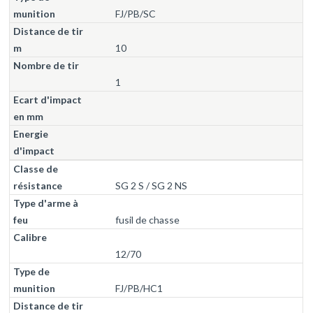
FJ/PB/SC
10
1
SG 2 S / SG 2 NS
fusil de chasse
12/70
FJ/PB/HC1