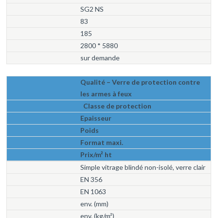
SG2 NS
83
185
2800 * 5880
sur demande
Qualité – Verre de protection contre
les armes à feux
Classe de protection
Epaisseur
Poids
Format maxi.
Prix/m² ht
Simple vitrage blindé non-isolé, verre clair
EN 356
EN 1063
env. (mm)
env. (kg/m²)