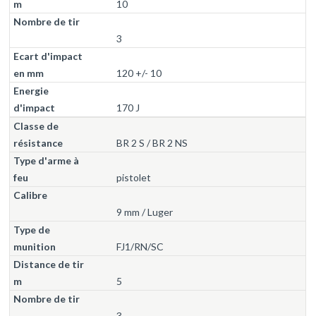
10
3
120 +/- 10
170 J
BR 2 S / BR 2 NS
pistolet
9 mm / Luger
FJ1/RN/SC
5
3