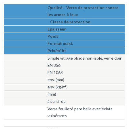
Qualité – Verre de protection contre
les armes à feux
Classe de protection
Epaisseur
Poids
Format maxi.
Prix/m² ht
Simple vitrage blindé non-isolé, verre clair
EN 356
EN 1063
env. (mm)
env. (kg/m²)
(mm)
à partir de
Verre feuilleté pare balle avec éclats
vulnérants