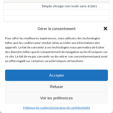
Simple vitrage non isolé sans éclats
Gérer le consentement
sur demande
Pour offrir les meilleures expériences, nous utilisons des technologies
telles que les cookies pour stocker et/ou accéder aux informations des
appareils. Le fait de consentir à ces technologies nous permettra de traiter
Vitrage blindé pare balles composite sans
des données telles que le comportement de navigation ou les ID uniques sur
éclat
ce site. Le fait de ne pas consentir ou de retirer son consentement peut avoir
un effet négatif sur certaines caractéristiques et fonctions.
BR1 NS
Accepter
13
32,5
Refuser
2000 * 3000
708 €
Voir les préférences
Vitrage blindé pare balles composite sans
éclat
Politique de cookies
Déclaration de confidentialité