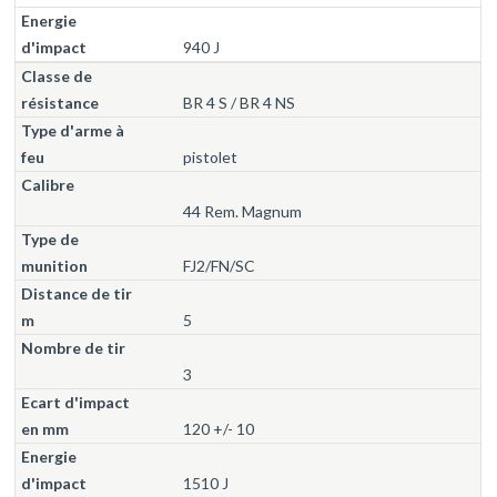
940 J
BR 4 S / BR 4 NS
pistolet
44 Rem. Magnum
FJ2/FN/SC
5
3
120 +/- 10
1510 J