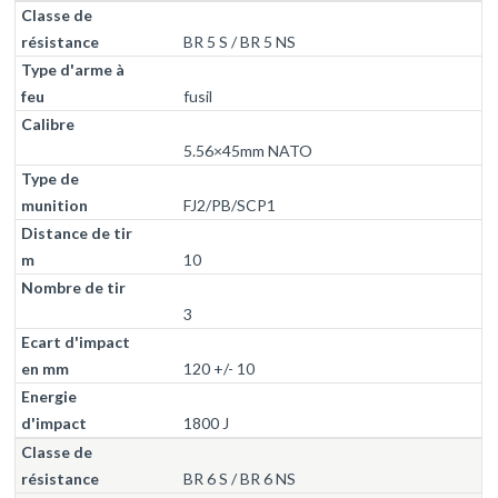
BR 5 S / BR 5 NS
fusil
5.56×45mm NATO
FJ2/PB/SCP1
10
3
120 +/- 10
1800 J
BR 6 S / BR 6 NS