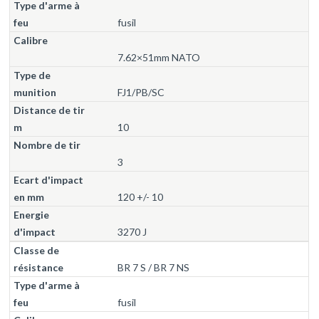
fusil
7.62×51mm NATO
FJ1/PB/SC
10
3
120 +/- 10
3270 J
BR 7 S / BR 7 NS
fusil