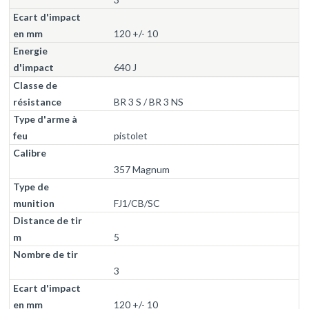
120 +/- 10
640 J
BR 3 S / BR 3 NS
pistolet
357 Magnum
FJ1/CB/SC
5
3
120 +/- 10