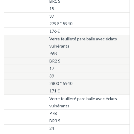
BR1 S
15
37
2799 * 5940
176 €
Verre feuilleté pare balle avec éclats
vulnérants
P6B
BR2 S
17
39
2800 * 5940
171 €
Verre feuilleté pare balle avec éclats
vulnérants
P7B
BR3 S
24