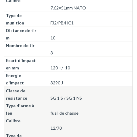
7.62×51mm NATO
FJ2/PB/HC1
10
3
120 +/- 10
3290 J
SG 1 S / SG 1 NS
fusil de chasse
12/70