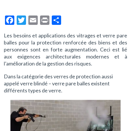
F
T
E
Pr
P
ac
w
m
in
ar
Les besoins et applications des vitrages et verre pare
e
itt
ai
t
ta
balles pour la protection renforcée des biens et des
b
er
l
g
personnes sont en forte augmentation. Ceci est lié
o
er
aux exigences architecturales modernes et à
l’amélioration de la gestion des risques.
o
k
Dans la catégorie des verres de protection aussi
appelé verre blindé – verre pare balles existent
différents types de verre.