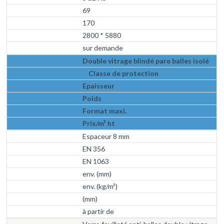
69
170
2800 * 5880
sur demande
Double vitrage blindé pare balles isolé
Classe de protection
Epaisseur
Poids
Format maxi.
Prix/m² ht
Espaceur 8 mm
EN 356
EN 1063
env. (mm)
env. (kg/m²)
(mm)
à partir de