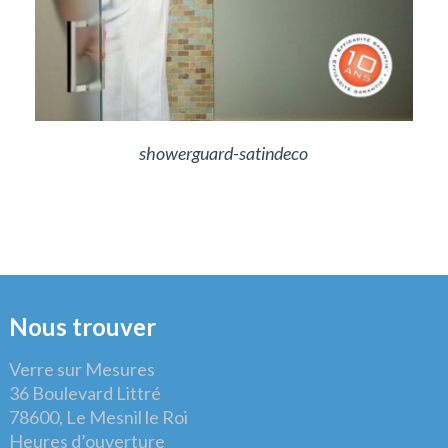
showerguard-satindeco
Nous trouver
Verre sur Mesures
36 Boulevard Littré
78600, Le Mesnil le Roi
Heures d’ouverture