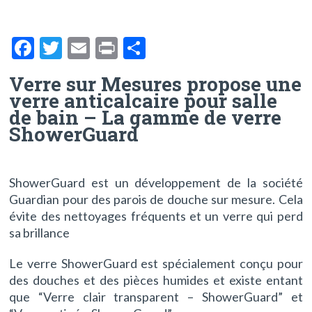
Showerguard
F
T
E
Pr
P
ac
w
m
in
ar
Verre sur Mesures propose une
e
itt
ai
t
ta
verre anticalcaire pour salle
b
er
l
g
de bain – La gamme de verre
ShowerGuard
o
er
o
k
ShowerGuard est un développement de la société
Guardian pour des parois de douche sur mesure. Cela
évite des nettoyages fréquents et un verre qui perd
sa brillance
Le verre ShowerGuard est spécialement conçu pour
des douches et des pièces humides et existe entant
que “Verre clair transparent – ShowerGuard” et