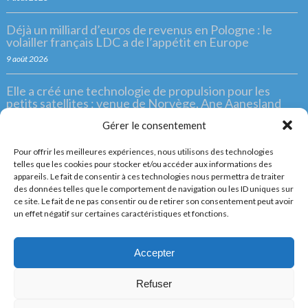
Déjà un milliard d’euros de revenus en Pologne : le
volailler français LDC a de l’appétit en Europe
9 août 2026
Elle a créé une technologie de propulsion pour les
petits satellites : venue de Norvège, Ane Aanesland
révolutionne le spatial français
Gérer le consentement
8 août 2026
Pour offrir les meilleures expériences, nous utilisons des technologies
«Ce projet est une opportunité de développement du
telles que les cookies pour stocker et/ou accéder aux informations des
territoire» : Hexana va implanter son tout premier
appareils. Le fait de consentir à ces technologies nous permettra de traiter
SMR dans le Gard
des données telles que le comportement de navigation ou les ID uniques sur
ce site. Le fait de ne pas consentir ou de retirer son consentement peut avoir
8 août 2026
un effet négatif sur certaines caractéristiques et fonctions.
Une alternative souveraine au système américain
Patriot ? Le fabricant ukrainien Fire Point va intégrer
Accepter
des technologies européennes à son futur dôme
antimissile
Refuser
8 août 2026