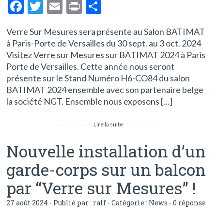
F
T
E
Pr
P
ac
w
m
in
ar
Verre Sur Mesures sera présente au Salon BATIMAT
e
itt
ai
t
ta
à Paris-Porte de Versailles du 30 sept. au 3 oct. 2024
b
er
l
g
Visitez Verre sur Mesures sur BATIMAT 2024 à Paris
o
er
Porte de Versailles. Cette année nous seront
présente sur le Stand Numéro H6-CO84 du salon
o
BATIMAT 2024 ensemble avec son partenaire belge
k
la société NGT. Ensemble nous exposons […]
Lire la suite
Nouvelle installation d’un
garde-corps sur un balcon
par “Verre sur Mesures” !
27 août 2024 - Publié par :
ralf
- Catégorie :
News
-
0 réponse