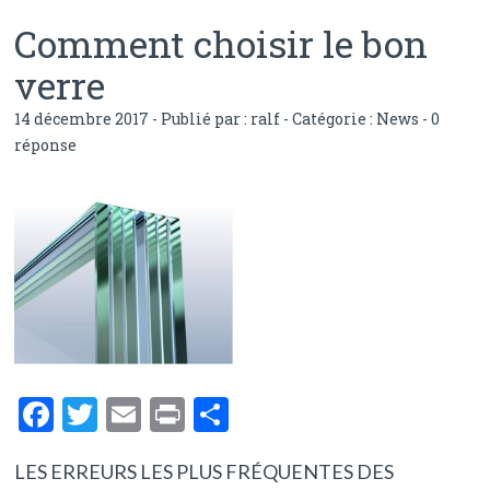
Comment choisir le bon
verre
14 décembre 2017 - Publié par :
ralf
- Catégorie :
News
-
0
réponse
F
T
E
Pr
P
ac
w
m
in
ar
LES ERREURS LES PLUS FRÉQUENTES DES
e
itt
ai
t
ta