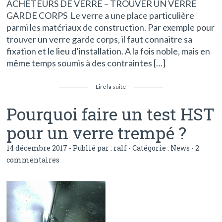
ACHETEURS DE VERRE – TROUVER UN VERRE
b
er
l
g
GARDE CORPS Le verre a une place particulière
o
er
parmi les matériaux de construction. Par exemple pour
trouver un verre garde corps, il faut connaitre sa
o
fixation et le lieu d’installation. A la fois noble, mais en
k
même temps soumis à des contraintes […]
Lire la suite
Pourquoi faire un test HST
pour un verre trempé ?
14 décembre 2017 - Publié par :
ralf
- Catégorie :
News
-
2
commentaires