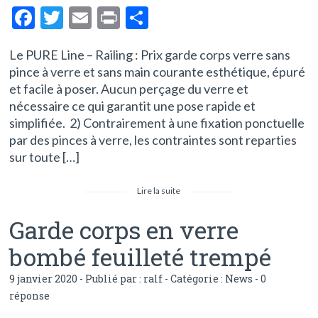
F
T
E
Pr
P
ac
w
m
in
ar
Le PURE Line – Railing : Prix garde corps verre sans
e
itt
ai
t
ta
pince à verre et sans main courante esthétique, épuré
b
er
l
g
et facile à poser. Aucun perçage du verre et
o
er
nécessaire ce qui garantit une pose rapide et
simplifiée. 2) Contrairement à une fixation ponctuelle
o
par des pinces à verre, les contraintes sont reparties
k
sur toute […]
Lire la suite
Garde corps en verre
bombé feuilleté trempé
9 janvier 2020 - Publié par :
ralf
- Catégorie :
News
-
0
réponse