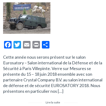
F
T
E
Pr
P
ac
w
m
in
ar
Cette année nous serons présent sur le salon
e
itt
ai
t
ta
Eurosatory – Salon international de la Défense et de la
b
er
l
g
Sécurité à Paris Villepinte. Verre sur Mesures se
o
er
présente du 15 – 18 juin 2018 ensemble avec son
partenaire Crystal Company B.V. au salon international
o
de défense et de sécurité EUROSATORY 2018. Nous
k
présentons en particulier nos […]
Lire la suite