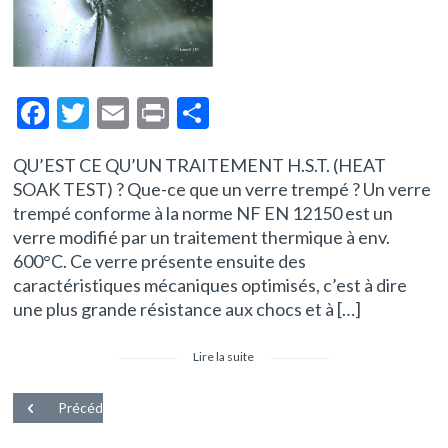
F
T
E
Pr
P
ac
w
m
in
ar
QU’EST CE QU’UN TRAITEMENT H.S.T. (HEAT
e
itt
ai
t
ta
SOAK TEST) ? Que-ce que un verre trempé ? Un verre
b
er
l
g
trempé conforme à la norme NF EN 12150 est un
o
er
verre modifié par un traitement thermique à env.
600°C. Ce verre présente ensuite des
o
caractéristiques mécaniques optimisés, c’est à dire
k
une plus grande résistance aux chocs et à […]
Lire la suite
Précédent