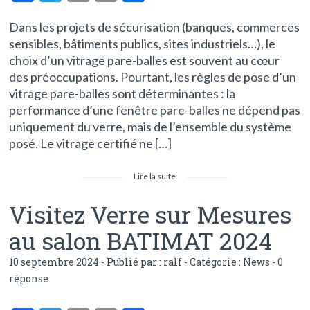
ac
w
m
in
ar
Dans les projets de sécurisation (banques, commerces
e
itt
ai
t
ta
sensibles, bâtiments publics, sites industriels…), le
b
er
l
g
choix d’un vitrage pare-balles est souvent au cœur
o
er
des préoccupations. Pourtant, les règles de pose d’un
vitrage pare-balles sont déterminantes : la
o
performance d’une fenêtre pare-balles ne dépend pas
k
uniquement du verre, mais de l’ensemble du système
posé. Le vitrage certifié ne […]
Lire la suite
Visitez Verre sur Mesures
au salon BATIMAT 2024
10 septembre 2024 - Publié par :
ralf
- Catégorie :
News
-
0
réponse