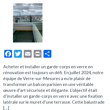
F
T
E
Pr
P
ac
w
m
in
ar
Acheter et installer un garde-corps en verre en
e
itt
ai
t
ta
rénovation est toujours un défi. En juillet 2024, notre
b
er
l
g
équipe de Verre-sur-Mesures a eu le plaisir de
o
er
transformer un balcon parisien en une véritable
œuvre d’art sécurisée et élégante. L’objectif était
o
d’installer un garde-corps en verre avec une fixation
k
latérale sur le muret d’une terrasse. Cette balustrade
[…]