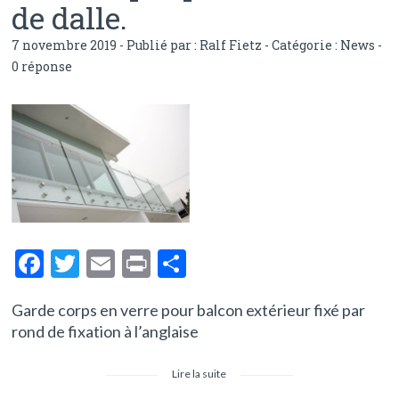
de dalle.
7 novembre 2019 - Publié par :
Ralf Fietz
- Catégorie :
News
-
0 réponse
F
T
E
Pr
P
ac
w
m
in
ar
Garde corps en verre pour balcon extérieur fixé par
e
itt
ai
t
ta
rond de fixation à l’anglaise
b
er
l
g
o
er
Lire la suite