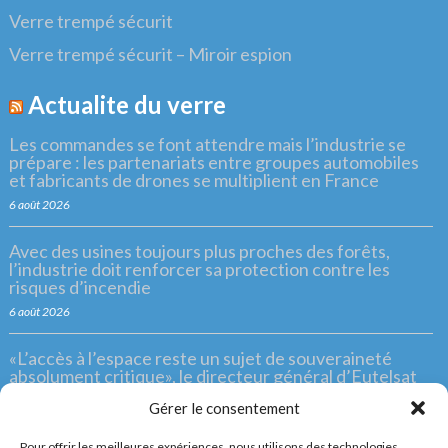
Verre trempé sécurit
Verre trempé sécurit – Miroir espion
Actualite du verre
Les commandes se font attendre mais l’industrie se
prépare : les partenariats entre groupes automobiles
et fabricants de drones se multiplient en France
6 août 2026
Avec des usines toujours plus proches des forêts,
l’industrie doit renforcer sa protection contre les
risques d’incendie
6 août 2026
«L’accès à l’espace reste un sujet de souveraineté
absolument critique», le directeur général d’Eutelsat
Jean-François Fallacher appelle les Européens à s’unir
Gérer le consentement
face à Starlink
6 août 2026
Pour offrir les meilleures expériences, nous utilisons des technologies