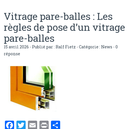
Vitrage pare-balles : Les
règles de pose d’un vitrage
pare-balles
15 avril 2026 - Publié par :
Ralf Fietz
- Catégorie :
News
-
0
réponse
F
T
E
Pr
P