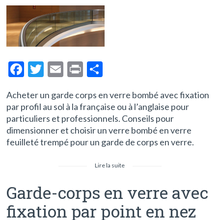
F
T
E
Pr
P
ac
w
m
in
ar
Acheter un garde corps en verre bombé avec fixation
e
itt
ai
t
ta
par profil au sol à la française ou à l’anglaise pour
b
er
l
g
particuliers et professionnels. Conseils pour
o
er
dimensionner et choisir un verre bombé en verre
feuilleté trempé pour un garde de corps en verre.
o
k
Lire la suite
Garde-corps en verre avec
fixation par point en nez