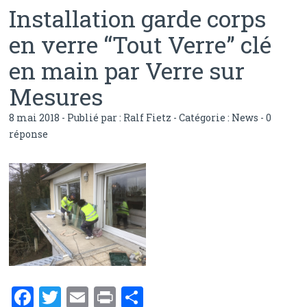
o
Installation garde corps
k
en verre “Tout Verre” clé
en main par Verre sur
Mesures
8 mai 2018 - Publié par :
Ralf Fietz
- Catégorie :
News
-
0
réponse
F
T
E
Pr
P