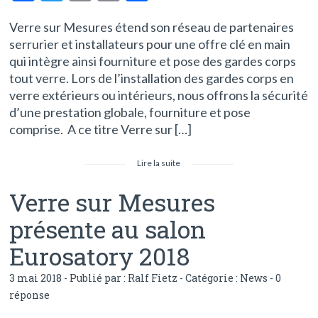
ac
w
m
in
ar
Verre sur Mesures étend son réseau de partenaires
e
itt
ai
t
ta
serrurier et installateurs pour une offre clé en main
b
er
l
g
qui intègre ainsi fourniture et pose des gardes corps
o
er
tout verre. Lors de l’installation des gardes corps en
verre extérieurs ou intérieurs, nous offrons la sécurité
o
d’une prestation globale, fourniture et pose
k
comprise. A ce titre Verre sur […]
Lire la suite
Verre sur Mesures
présente au salon
Eurosatory 2018
3 mai 2018 - Publié par :
Ralf Fietz
- Catégorie :
News
-
0
réponse